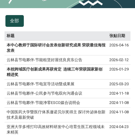
全部
标题
张贴日期
本中心教师于国际研讨会发表创新研究成果
荣获最佳海报
2026-04-16
发表
云林县节电夥伴-节能租赁好屋优良房东公告
2026-02-12
本校跨域医疗创新成果再获肯定 连续三年荣获国家新创
2026-01-29
精进奖
云林县节电夥伴-节电宣导活动暨成果展
2025-03-20
云林县节电夥伴-公民参与节电双向沟通会议
2024-11-18
云林县节电夥伴-节能净零ESCO媒合说明会
2024-11-08
中国医药大学暨医疗体系邀诺贝尔奖得主 探讨外泌体创新
2024-11-08
技术及最新突破
亚洲大学多维打印高效材料研发中心培育生医工程领域未
2024-04-23
来精英