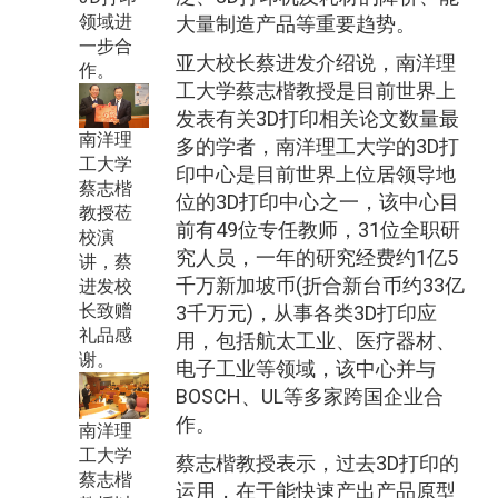
领域进
大量制造产品等重要趋势。
一步合
亚大校长蔡进发介绍说，南洋理
作。
工大学蔡志楷教授是目前世界上
发表有关3D打印相关论文数量最
南洋理
多的学者，南洋理工大学的3D打
工大学
印中心是目前世界上位居领导地
蔡志楷
位的3D打印中心之一，该中心目
教授莅
前有49位专任教师，31位全职研
校演
究人员，一年的研究经费约1亿5
讲，蔡
千万新加坡币(折合新台币约33亿
进发校
长致赠
3千万元)，从事各类3D打印应
礼品感
用，包括航太工业、医疗器材、
谢。
电子工业等领域，该中心并与
BOSCH、UL等多家跨国企业合
作。
南洋理
工大学
蔡志楷教授表示，过去3D打印的
蔡志楷
运用，在于能快速产出产品原型