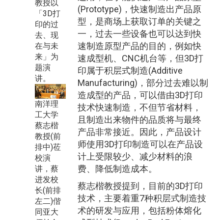
教授以
(Prototype)，快速制造出产品原
「3D打
型，是商场上获取订单的关键之
印的过
一，过去一些设备也可以达到快
去、现
速制造原型产品的目的，例如快
在与未
来」为
速成型机、CNC机台等，但3D打
题演
印属于积层式制造(Additive
讲。
Manufacturing)，部分过去难以制
造成型的产品，可以借由3D打印
南洋理
技术快速制造，不但节省材料，
工大学
且制造出来物件的品质将与最终
蔡志楷
产品非常接近。因此，产品设计
教授(前
师使用3D打印制造可以在产品设
排中)莅
计上受限较少、减少材料的浪
校演
费、降低制造成本。
讲，蔡
进发校
蔡志楷教授提到，目前的3D打印
长(前排
技术，主要着重7种积层式制造技
左二)偕
术的研发与应用，包括粉体熔化
同亚大