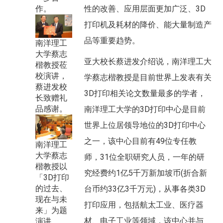
性的改善、应用层面更加广泛、3D
作。
打印机及耗材的降价、能大量制造产
品等重要趋势。
南洋理工
大学蔡志
亚大校长蔡进发介绍说，南洋理工大
楷教授莅
校演讲，
学蔡志楷教授是目前世界上发表有关
蔡进发校
3D打印相关论文数量最多的学者，
长致赠礼
品感谢。
南洋理工大学的3D打印中心是目前
世界上位居领导地位的3D打印中心
之一，该中心目前有49位专任教
南洋理工
大学蔡志
师，31位全职研究人员，一年的研
楷教授以
究经费约1亿5千万新加坡币(折合新
「3D打印
的过去、
台币约33亿3千万元)，从事各类3D
现在与未
打印应用，包括航太工业、医疗器
来」为题
材、电子工业等领域，该中心并与
演讲。