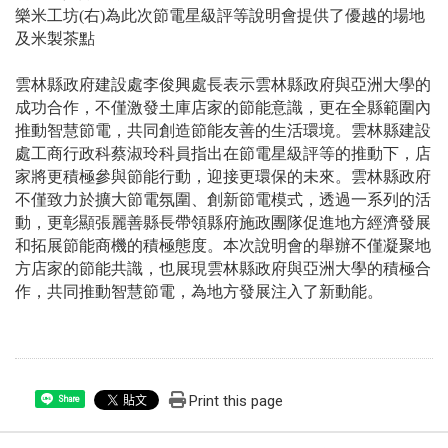
樂米工坊(右)為此次節電星級評等說明會提供了優越的場地
及米製茶點
雲林縣政府建設處李俊興處長表示
雲林縣政府與亞洲大學的
成功合作，不僅激發土庫店家的節能意識，更在全縣範圍內
推動智慧節電，共同創造節能友善的生活環境。
雲林縣建設
處工商行政科蔡淑玲科員指出
在節電星級評等的推動下，店
家將更積極參與節能行動，迎接更環保的未來。雲林
縣政府
不僅致力於擴大節電氛圍、創新節電模式，透過一系列的活
動，
更彰顯張麗善縣長帶領縣府施政團隊
促進地方經濟發展
和拓展節能商機
的積極態度
。本次說明會的舉辦不僅凝聚地
方店家的節能共識，也展現雲林縣政府與亞洲大學的積極合
作，共同推動智慧節電，為地方發展注入了新動能。
Print this page
Share