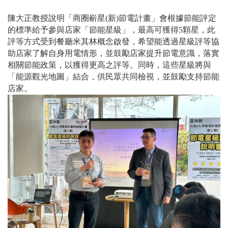
陳大正教授說明
「商圈嶄星(新)節電計畫」會
根據節能評定
的標準給予
參與店家「
節能星級」
，最高可獲得5顆星，此
評等方式受到
餐廳米其林概念啟發，
希望能
透過星級評等協
助店家了解自身用電情形，並鼓勵店家提升節電意識，落實
相關節能政策，以獲得更高之評等。
同時，這些星級將與
「能源觀光地圖」結合，供民眾共同檢視，並鼓勵支持節能
店家。