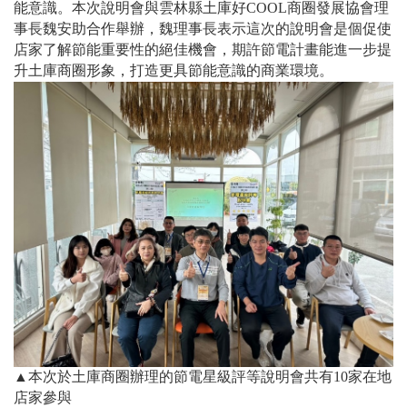
能意識。
本次說明會與雲林縣
土庫好COOL商圈發展協會理
事長魏安助
合作舉辦，魏
理事長表示這次的說明會是個促使
店家了解節能重要性的絕佳機會，期許節電計畫能進一步提
升土庫商圈形象，打造更具節能意識的商業環境。
▲本次於土庫商圈辦理的節電星級評等說明會共有10家在地
店家參與