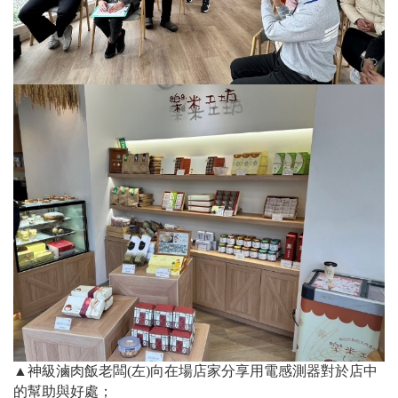
▲神級滷肉飯老闆(左)向在場店家分享用電感測器對於店中
的幫助與好處；