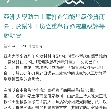
亞洲大學助力土庫打造節能星級優質商
圈，於樂米工坊隆重舉行節電星級評等
說明會
2024-03-20
古伃伶
亞洲大學多維列印高效材料研發中心與雲林縣政府攜手推動
「雲林縣住商e化用電健診服務推廣計畫」，先前已在
斗
南、西螺、虎尾、古坑等地成功舉行
「節電星級評等說明
會」，於
2024
年
01
月
24
日選在
土庫當地的店家樂米工坊隆重
舉辦第五場的說明會。
在說明會中聚焦於推廣計畫裡的「商圈嶄星(新)節電計
畫」，邀請10家土庫商圈店家參與，由計畫主持人陳大正教
授和王聖權教授擔任主講人，向店家
介紹觀光節能手法，以
及說明推動節電計畫的具體實施方式，
共同協助店家提升節