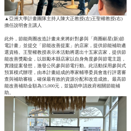
▲
亞洲大學計畫團隊主持人陳大正教授
(
左
)
王聖權教授
(
右
)
擔任說明會主講人
此外，
節能商圈改造計畫未來將針對參與「商圈嶄星(新)節
電計畫」並提交「節能改善提案」的店家，提供節能補助遴
選資格。王聖權教授表示本活動將選出十五家店家，提供節
能改善獎勵金，以鼓勵本縣店家以自身角度參與節電主題，
實踐提案發想，激發公民參與節電行動。此活動採用參與式
預算模式辦理，由本計畫組成的專家輔導委員會進行評選審
查與補助審核，確保最有效的資源分配和改造成效。最高節
能改善補助金額為
15,000
元，並協助申請政府相關節能補
助。