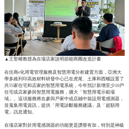
▲王聖權教授為在場店家說明節能商圈改造計畫
在住商
e
化用電管理服務及智慧用電分析建置方面，亞洲大
學多維列印高效材料研發中心已在虎尾、土庫和西螺設置了
共
55
家住宅和店家的智慧用電系統，今年預計新增至少
10
戶
住宅或店家參與智慧用電服務，擴大「智慧用電示範場
域」。這項服務將在參與戶家中或店鋪中裝設用電感測器，
並蒐集用電資訊，提供「用電診斷服務建議」及「超額用
電」訊息通知。
在場店家對於用電感測器的功能更是讚譽有加，特別是神級