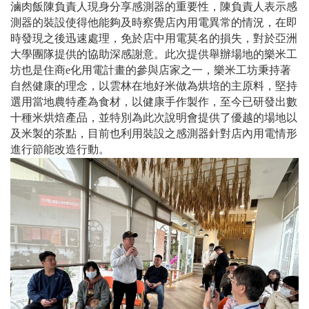
滷肉飯陳負責人現身分享感測器的重要性，陳負責人表示感
測器的裝設使得他能夠及時察覺店內用電異常的情況，在即
時發現之後迅速處理，免於店中用電莫名的損失，對於亞洲
大學團隊提供的協助深感謝意。此次提供舉辦場地的樂米工
坊也是住商e化用電計畫的參與店家之一，樂米工坊秉持著
自然健康的理念，以雲林在地好米做為烘培的主原料，堅持
選用當地農特產為食材，以健康手作製作，至今已研發出數
十種米烘焙產品，並特別為此次說明會提供了優越的場地以
及米製的茶點，目前也利用裝設之感測器針對店內用電情形
進行節能改造行動。