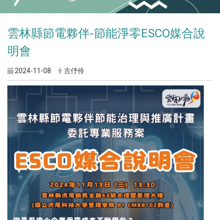
雲林縣節電夥伴-節能淨零ESCO媒合說
明會
2024-11-08
古伃伶